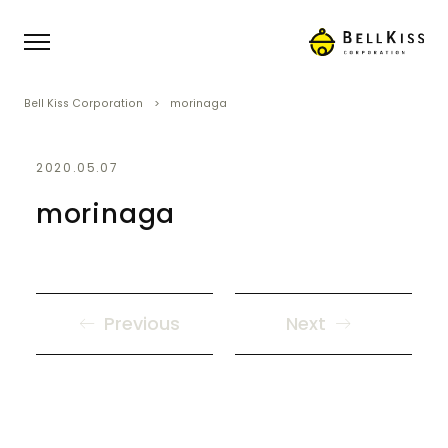
Bell Kiss Corporation
morinaga
2020.05.07
morinaga
Previous
Next